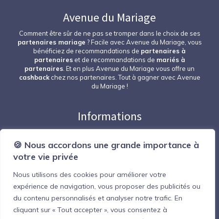
Avenue du Mariage
Comment être sûr de ne pas se tromper dans le choix de ses
partenaires mariage
? Facile avec Avenue du Mariage, vous
bénéficiez de recommandations de
partenaires à
partenaires
et de recommandations de
mariés à
partenaires
. Et en plus Avenue du Mariage vous offre un
cashback
chez nos partenaires. Tout à gagner avec Avenue
du Mariage !
Informations
Nous contacter
🍪 Nous accordons une grande importance à
Espace professionnel
votre vie privée
Devenir partenaire
Nous utilisons des cookies pour améliorer votre
Mentions Légales
expérience de navigation, vous proposer des publicités ou
Suivez-nous
du contenu personnalisés et analyser notre trafic. En
cliquant sur « Tout accepter », vous consentez à