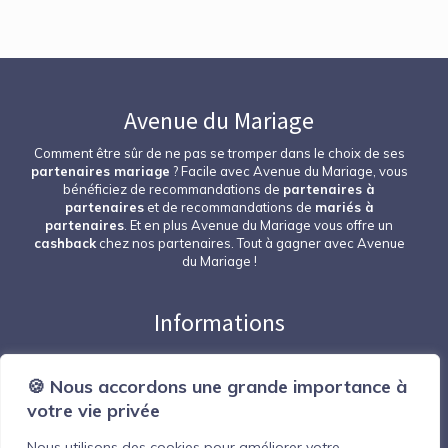
Avenue du Mariage
Comment être sûr de ne pas se tromper dans le choix de ses
partenaires mariage
? Facile avec Avenue du Mariage, vous
bénéficiez de recommandations de
partenaires à
partenaires
et de recommandations de
mariés à
partenaires
. Et en plus Avenue du Mariage vous offre un
cashback
chez nos partenaires. Tout à gagner avec Avenue
du Mariage !
Informations
Nous contacter
🍪 Nous accordons une grande importance à
Espace professionnel
votre vie privée
Devenir partenaire
Mentions Légales
Nous utilisons des cookies pour améliorer votre