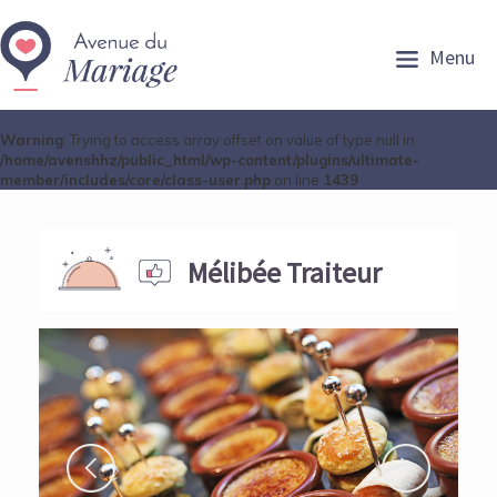
Menu
Warning
: Trying to access array offset on value of type null in
/home/avenshhz/public_html/wp-content/plugins/ultimate-
member/includes/core/class-user.php
on line
1439
Mélibée Traiteur