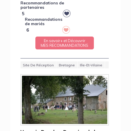
Recommandations de
partenaires
5
Recommandations
de mariés
6
En savoir+ et Découvrir
MES RECOMMANDATIONS
Site De Réception
Bretagne
Ille-Et-Vilaine