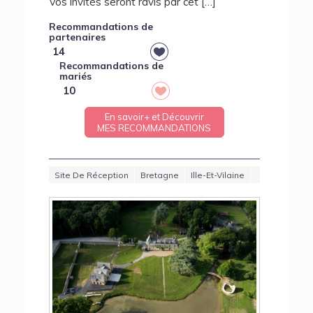
Vos invités seront ravis par cet […]
Recommandations de
partenaires
14
Recommandations de
mariés
10
En savoir+ et Découvrir
MES RECOMMANDATIONS
Site De Réception
Bretagne
Ille-Et-Vilaine