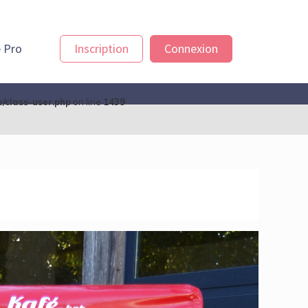
 Pro
Inscription
Connexion
/class-user.php
on line
1439