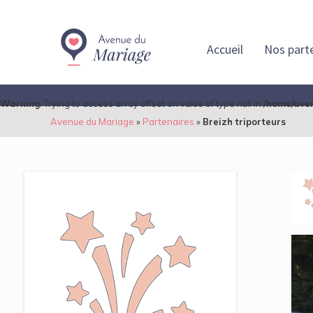
Accueil
Nos part
Warning
: Trying to access array offset on value of type null in
/home/aven
Avenue du Mariage
»
Partenaires
»
Breizh triporteurs