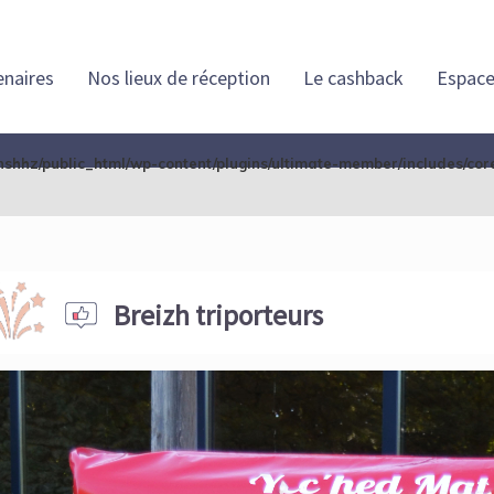
enaires
Nos lieux de réception
Le cashback
Espace
shhz/public_html/wp-content/plugins/ultimate-member/includes/core
Breizh triporteurs